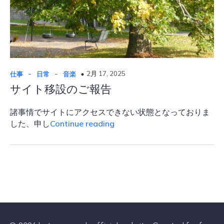
-
-
2月 17, 2025
仕事
日常
音楽
サイト移設のご報告
諸事情でサイトにアクセスできない状態となっておりま
サ
した、申し
Continue reading
イ
ト
移
設
の
ご
報
告