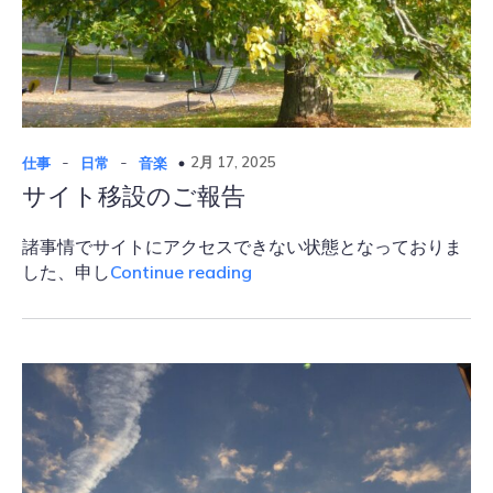
-
-
2月 17, 2025
仕事
日常
音楽
サイト移設のご報告
諸事情でサイトにアクセスできない状態となっておりま
サ
した、申し
Continue reading
イ
ト
移
設
の
ご
報
告